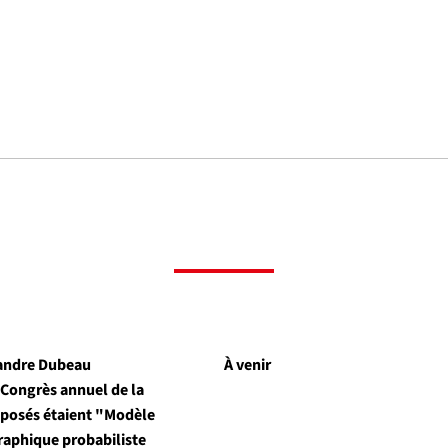
xandre Dubeau
À venir
 Congrès annuel de la
exposés étaient "Modèle
raphique probabiliste