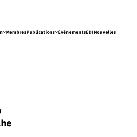
on
Membres
Publications
Événements
ÉDI
Nouvelles
b
che